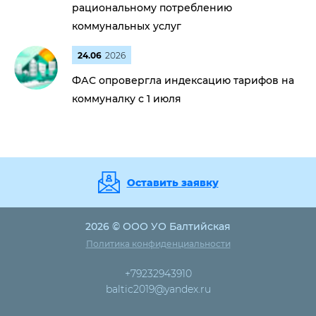
рациональному потреблению
коммунальных услуг
24.06
2026
ФАС опровергла индексацию тарифов на
коммуналку с 1 июля
Оставить заявку
2026 © ООО УО Балтийская
Политика конфиденциальности
+79232943910
baltic2019@yandex.ru